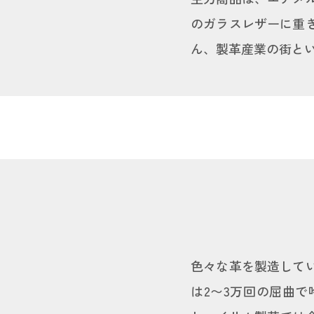
のガラスレザーに重
ん、製革産業の街と
色々な革を製造して
は2〜3万回の屈曲